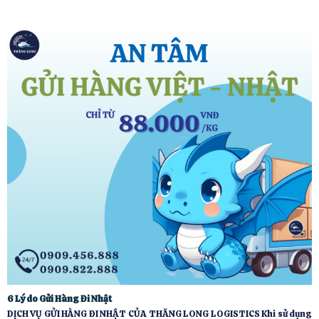
6 Lý do Gửi Hàng Đi Nhật
DỊCH VỤ GỬI HÀNG ĐI NHẬT CỦA THĂNG LONG LOGISTICS Khi sử dụng