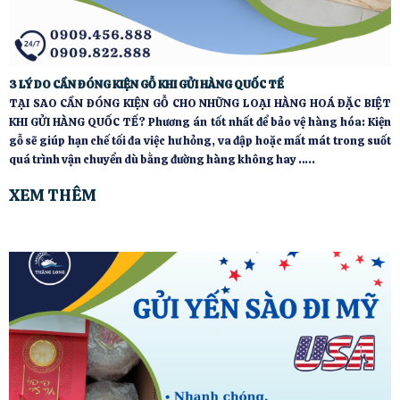
3 LÝ DO CẦN ĐÓNG KIỆN GỖ KHI GỬI HÀNG QUỐC TẾ
TẠI SAO CẦN ĐÓNG KIỆN GỖ CHO NHỮNG LOẠI HÀNG HOÁ ĐẶC BIỆT
KHI GỬI HÀNG QUỐC TẾ? Phương án tốt nhất để bảo vệ hàng hóa: Kiện
gỗ sẽ giúp hạn chế tối đa việc hư hỏng, va đập hoặc mất mát trong suốt
quá trình vận chuyển dù bằng đường hàng không hay …..
XEM THÊM