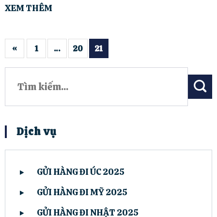
XEM THÊM
«
1
…
20
21
Dịch vụ
GỬI HÀNG ĐI ÚC 2025
GỬI HÀNG ĐI MỸ 2025
GỬI HÀNG ĐI NHẬT 2025