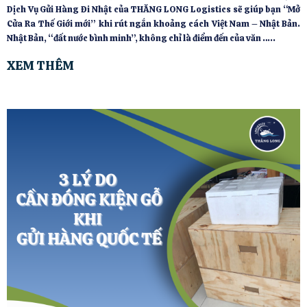
Dịch Vụ Gửi Hàng Đi Nhật của THĂNG LONG Logistics sẽ giúp bạn “Mở
Cửa Ra Thế Giới mới” khi rút ngắn khoảng cách Việt Nam – Nhật Bản.
Nhật Bản, “đất nước bình minh”, không chỉ là điểm đến của văn …..
XEM THÊM