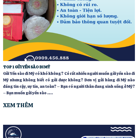
TOP 1 GỬI YẾN SÀO ĐI MỸ
Gửi Yến sào đi Mỹ có khó không? Có rất nhiều người muốn gửi yến sào đi
Mỹ nhưng không biết có gửi được không? Đơn vị gửi hàng đi Mỹ nào
đáng tin cậy, uy tín, an toàn? – Bạn có người thân đang sinh sống ở Mỹ?
– Bạn muốn gửi yến sào …..
XEM THÊM