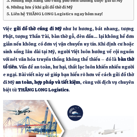
Những mặt hàng thờ cúng phổ biến thường được gửi đi Mỹ
Những lưu ý khi gửi đồ thờ đi Mỹ
Liên hệ THĂNG LONG Logistics ngay hôm nay!
Việc
gửi đồ thờ cúng đi Mỹ
như lư hương, bát nhang, tượng
Phật, tượng Thần Tài, bàn thờ gỗ, đèn dầu… lại không hề đơn
giản nếu không có đơn vị vận chuyển uy tín. Khi định cư hoặc
sinh sống lâu dài tại Mỹ, người Việt luôn hướng về cội nguồn
với nét văn hóa truyền thống không thể thiếu – đó là
bàn thờ
tổ tiên
. Vấn đề an toàn, hư hại, thất lạc luôn khiến nhiều người
e ngại. Bài viết này sẽ giúp bạn hiểu rõ hơn về cách gửi đồ thờ
đi Mỹ
an toàn, hợp pháp và tiết kiệm
, cùng với dịch vụ chuyên
biệt từ
THĂNG LONG Logistics
.