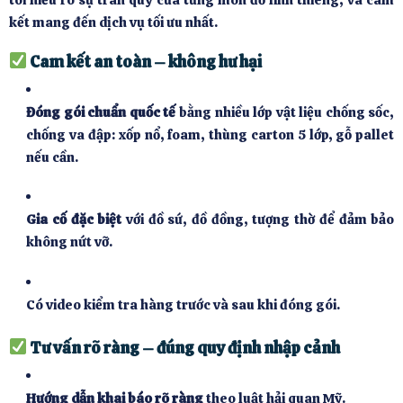
tôi hiểu rõ sự trân quý của từng món đồ linh thiêng, và cam
kết mang đến dịch vụ tối ưu nhất.
Cam kết an toàn – không hư hại
Đóng gói chuẩn quốc tế
bằng nhiều lớp vật liệu chống sốc,
chống va đập: xốp nổ, foam, thùng carton 5 lớp, gỗ pallet
nếu cần.
Gia cố đặc biệt
với đồ sứ, đồ đồng, tượng thờ để đảm bảo
không nứt vỡ.
Có video kiểm tra hàng trước và sau khi đóng gói.
Tư vấn rõ ràng – đúng quy định nhập cảnh
Hướng dẫn khai báo rõ ràng
theo luật hải quan Mỹ.