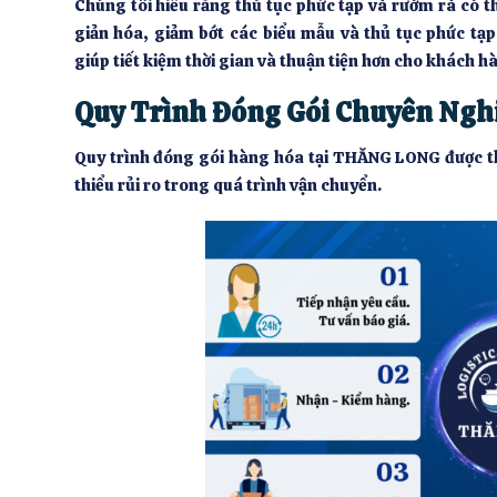
Chúng tôi hiểu rằng thủ tục phức tạp và rườm rà có t
giản hóa, giảm bớt các biểu mẫu và thủ tục phức tạ
giúp tiết kiệm thời gian và thuận tiện hơn cho khách h
Quy Trình Đóng Gói Chuyên Ngh
Quy trình đóng gói hàng hóa tại THĂNG LONG được th
thiểu rủi ro trong quá trình vận chuyển.