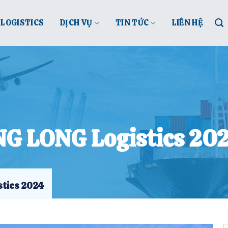
 LOGISTICS
DỊCH VỤ
TIN TỨC
LIÊN HỆ
NG LONG Logistics 20
stics 2024