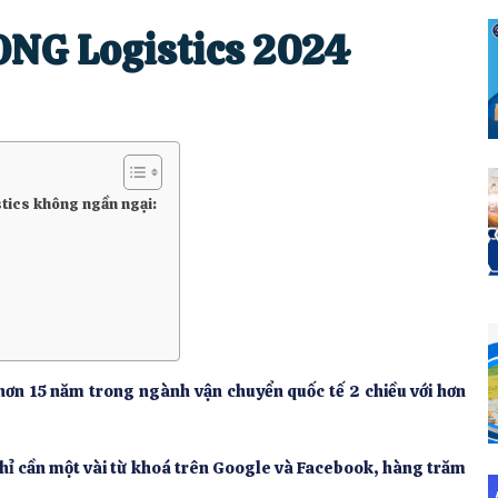
ONG Logistics 2024
tics không ngần ngại:
hơn 15 năm trong ngành vận chuyển quốc tế 2 chiều với hơn
 Chỉ cần một vài từ khoá trên Google và Facebook, hàng trăm