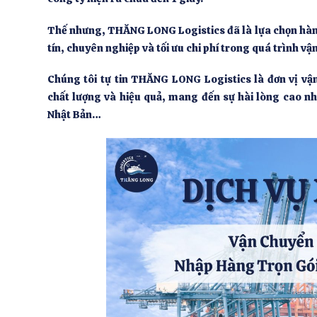
Thế nhưng, THĂNG LONG Logistics đã là lựa chọn hàng
tín, chuyên nghiệp và tối ưu chi phí trong quá trình vậ
Chúng tôi tự tin THĂNG LONG Logistics là đơn vị vậ
chất lượng và hiệu quả, mang đến sự hài lòng cao n
Nhật Bản…